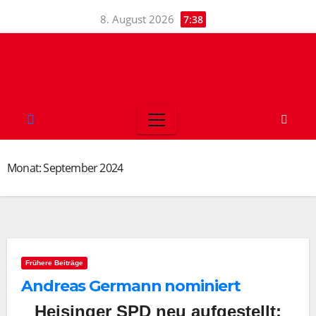
Skip
8. August 2026
7:38
to
content
Monat:
September 2024
Frühere Beiträge
Andreas Germann nominiert
Heisinger SPD neu aufgestellt: