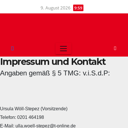
Skip
9. August 2026
9:59
to
content
Impressum und Kontakt
Angaben gemäß § 5 TMG: v.i.S.d.P:
Ursula Wöll-Stepez (Vorsitzende)
Telefon: 0201 464198
E-Mail: ulla.woell-stepez@t-online.de