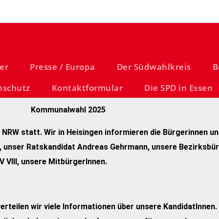
er
Presse / Europa
Der Südwahlkreis
B
nschutz
Kontaktformular
Die SPD in Essen
Kommunalwahl 2025
RW statt. Wir in Heisingen informieren die Bürgerinnen un
 unser Ratskandidat Andreas Gehrmann, unsere Bezirksbür
V VIII, unsere MitbürgerInnen.
teilen wir viele Informationen über unsere KandidatInnen. 