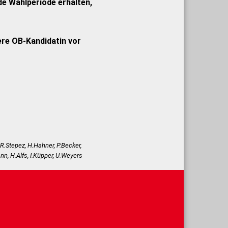
 Wahlperiode erhalten,
ere OB-Kandidatin vor
R.Stepez, H.Hahner, P.Becker,
, H.Alfs, I.Küpper, U.Weyers